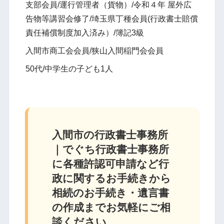
支部会員/運行管理者（貨物）/令和４年 屋外広
告物等講習会修了/埼玉県丁種会員(行政書士賠償
責任補償制度加入済み）/簿記3級
入間市商工会会員/狭山入間稲門会会員
50代/中学生の子ども1人
入間市の行政書士事務所
｜でぐち行政書士事務所
に各種許認可申請など行
政に関するお手続きから
相続のお手続き・遺言書
の作成までお気軽にご相
談ください