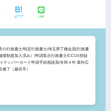
LINE
ア
はてブ
市の行政書士/特定行政書士/埼玉県丁種会員(行政書
補償制度加入済み）/申請取次行政書士/CCUS登録
マイナンバーカード申請手続相談員/令和４年 屋外広
会修了（越谷市）